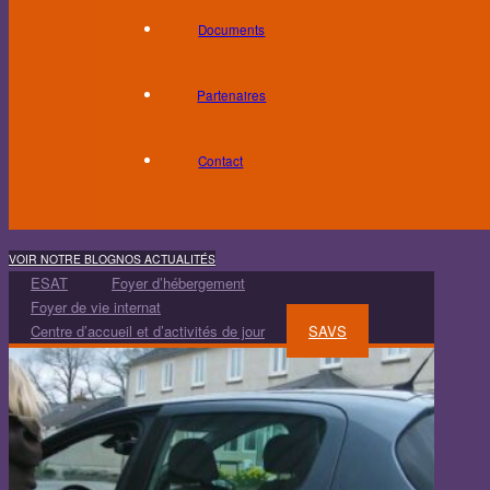
Documents
Partenaires
Contact
VOIR NOTRE BLOG
NOS ACTUALITÉS
ESAT
Foyer d’hébergement
Foyer de vie internat
Centre d’accueil et d’activités de jour
SAVS