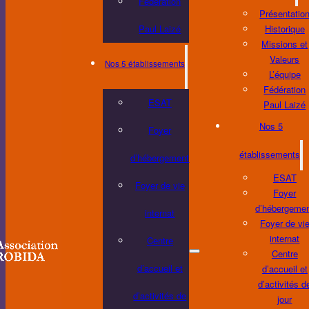
Fédération
Présentatio
Paul Laizé
Historique
Missions et
Valeurs
Nos 5 établissements
L’équipe
Fédération
ESAT
Paul Laizé
Nos 5
Foyer
établissements
d’hébergement
ESAT
Foyer de vie
Foyer
d’hébergeme
internat
Foyer de vi
internat
Centre
Centre
d’accueil et
d’accueil et
d’activités d
d’activités de
jour